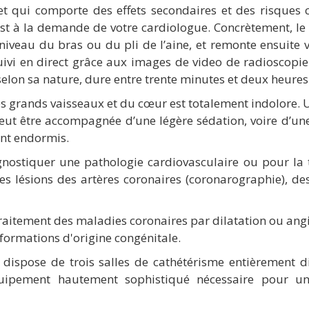
et qui comporte des effets secondaires et des risques 
st à la demande de votre cardiologue. Concrètement, le 
iveau du bras ou du pli de l’aine, et remonte ensuite v
ivi en direct grâce aux images de video de radioscopie 
selon sa nature, dure entre trente minutes et deux heures
s grands vaisseaux et du cœur est totalement indolore. U
peut être accompagnée d’une légère sédation, voire d’une
nt endormis.
gnostiquer une pathologie cardiovasculaire ou pour la 
des lésions des artères coronaires (coronarographie), d
aitement des maladies coronaires par dilatation ou angio
ormations d'origine congénitale.
dispose de trois salles de cathétérisme entièrement di
pement hautement sophistiqué nécessaire pour une é