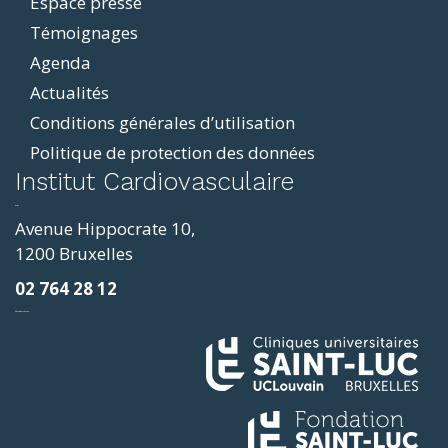
Espace presse
Témoignages
Agenda
Actualités
Conditions générales d’utilisation
Politique de protection des données
ddit
Institut Cardiovasculaire
resizer
p4
Avenue Hippocrate 10,
roscope
1200 Bruxelles
ve
02 764 28 12
sy
фильмы и сериалы
loring
ges