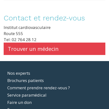
Contact et rendez-vous
Institut cardiovasculaire
Route 555
Tel: 02 764 28 12
Trouver un médecin
Footer
Nos experts
Brochures patients
menu
Comment prendre rendez-vous ?
Service paramédical
Faire un don