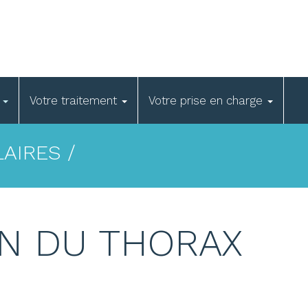
e
Votre traitement
Votre prise en charge
AIRES /
N DU THORAX