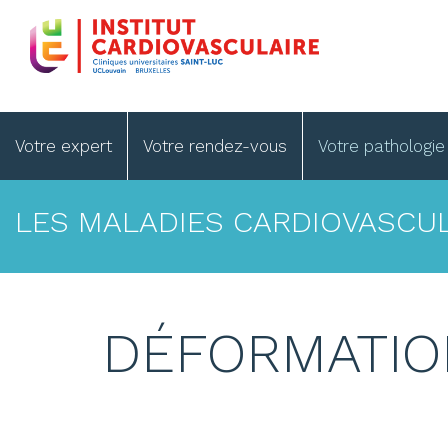
Skip
to
main
content
Main
Votre expert
Votre rendez-vous
Votre pathologi
navigation
LES MALADIES CARDIOVASCUL
DÉFORMATIO