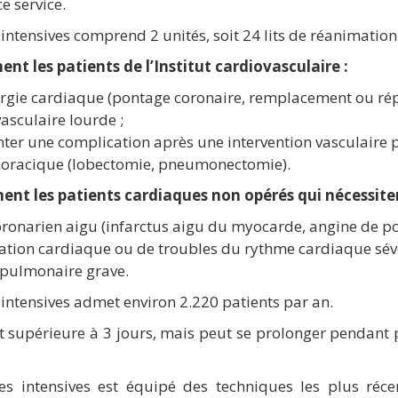
e service.
intensives comprend 2 unités, soit 24 lits de réanimation
ment les patients de l’Institut cardiovasculaire :
rurgie cardiaque (pontage coronaire, remplacement ou répa
vasculaire lourde ;
nter une complication après une intervention vasculaire p
 thoracique (lobectomie, pneumonectomie).
ement les patients cardiaques non opérés qui nécessiten
ronarien aigu (infarctus aigu du myocarde, angine de poit
ation cardiaque ou de troubles du rythme cardiaque sévè
e pulmonaire grave.
 intensives admet environ 2.220 patients par an.
 supérieure à 3 jours, mais peut se prolonger pendant 
es intensives est équipé des techniques les plus récent