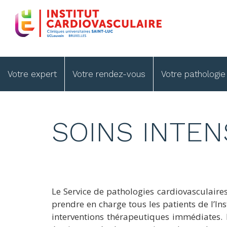
Skip
to
main
content
Main
Votre expert
Votre rendez-vous
Votre pathologi
navigation
SOINS INTEN
Le Service de pathologies cardiovasculaires 
prendre en charge tous les patients de l’In
interventions thérapeutiques immédiates. L