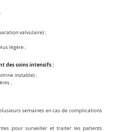
.
ration valvulaire) ;
lus légère ;
t des soins intensifs :
rine instable) ;
res ;
plusieurs semaines en cas de complications
es pour surveiller et traiter les patients