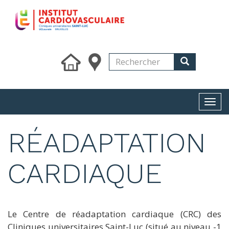
Skip
to
main
content
Search
Rechercher
Rechercher
Togg
navi
RÉADAPTATION
CARDIAQUE
Le Centre de réadaptation cardiaque (CRC) des
Cliniques universitaires Saint-Luc (situé au niveau -1