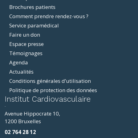
Brochures patients
menu
Comment prendre rendez-vous ?
Service paramédical
Faire un don
Espace presse
Témoignages
Agenda
Actualités
Conditions générales d’utilisation
Politique de protection des données
ddit
Institut Cardiovasculaire
resizer
p4
Avenue Hippocrate 10,
roscope
1200 Bruxelles
ve
02 764 28 12
sy