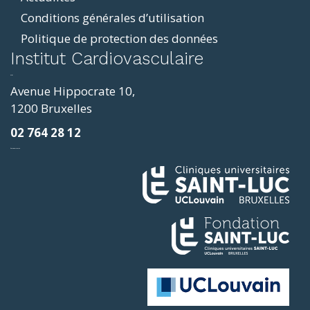
Conditions générales d’utilisation
Politique de protection des données
ddit
Institut Cardiovasculaire
resizer
p4
Avenue Hippocrate 10,
roscope
1200 Bruxelles
ve
02 764 28 12
sy
фильмы и сериалы
loring
ges