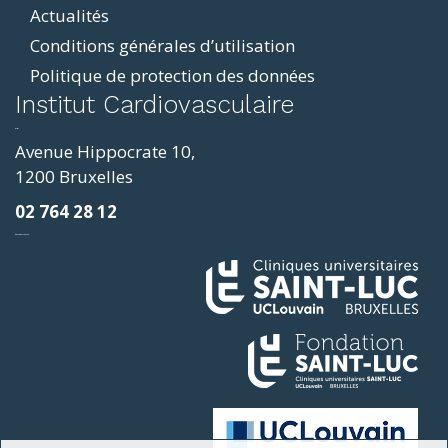
Actualités
Conditions générales d’utilisation
Politique de protection des données
ddit
Institut Cardiovasculaire
resizer
p4
Avenue Hippocrate 10,
roscope
1200 Bruxelles
ve
02 764 28 12
sy
фильмы и сериалы
loring
ges