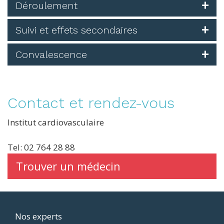
Déroulement
Suivi et effets secondaires
Convalescence
Contact et rendez-vous
Institut cardiovasculaire
Tel: 02 764 28 88
Trouver un médecin
Footer
Nos experts