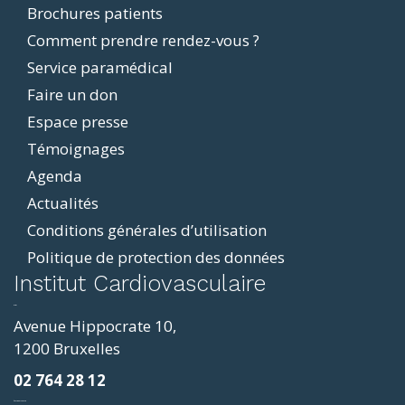
Brochures patients
menu
Comment prendre rendez-vous ?
Service paramédical
Faire un don
Espace presse
Témoignages
Agenda
Actualités
Conditions générales d’utilisation
Politique de protection des données
ddit
Institut Cardiovasculaire
resizer
p4
Avenue Hippocrate 10,
roscope
1200 Bruxelles
ve
02 764 28 12
sy
фильмы и сериалы