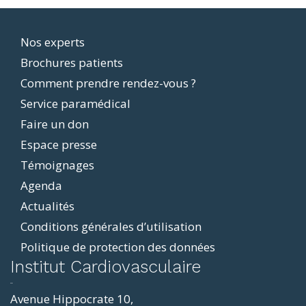
Footer
Nos experts
Brochures patients
menu
Comment prendre rendez-vous ?
Service paramédical
Faire un don
Espace presse
Témoignages
Agenda
Actualités
Conditions générales d’utilisation
Politique de protection des données
ddit
Institut Cardiovasculaire
resizer
p4
Avenue Hippocrate 10,