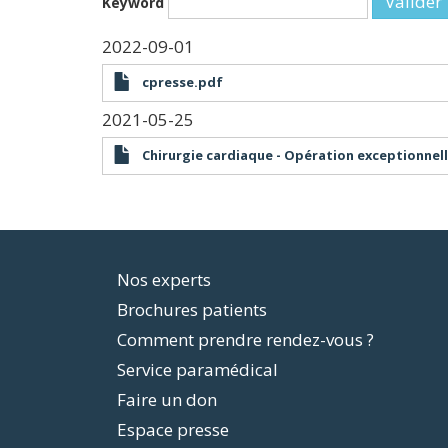
Valider
Keyword
2022-09-01
cpresse.pdf
2021-05-25
Chirurgie cardiaque - Opération exceptionnell
Footer
Nos experts
Brochures patients
menu
Comment prendre rendez-vous ?
Service paramédical
Faire un don
Espace presse