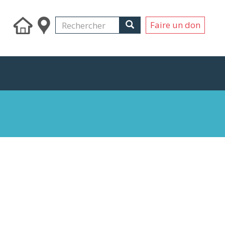
Search
Rechercher
Rechercher
Faire un don