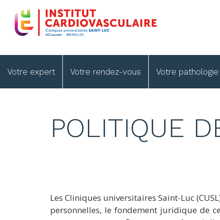
Skip
to
main
content
Main
Votre expert
Votre rendez-vous
Votre pathologi
navigation
POLITIQUE 
Les Cliniques universitaires Saint-Luc (CUSL
personnelles, le fondement juridique de ce