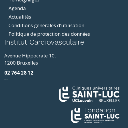
Agenda
Actualités
Conditions générales d’utilisation
Politique de protection des données
ddit
Institut Cardiovasculaire
resizer
p4
Avenue Hippocrate 10,
roscope
1200 Bruxelles
ve
02 764 28 12
sy
фильмы и сериалы
loring
ges