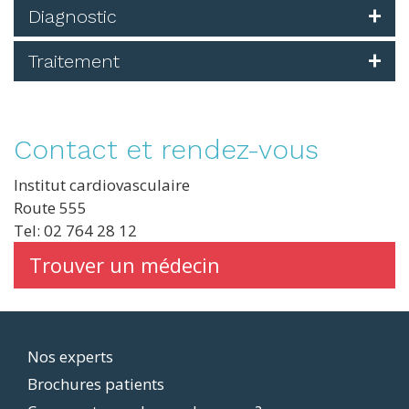
Diagnostic
Traitement
Contact et rendez-vous
Institut cardiovasculaire
Route 555
Tel: 02 764 28 12
Trouver un médecin
Footer
Nos experts
Brochures patients
menu