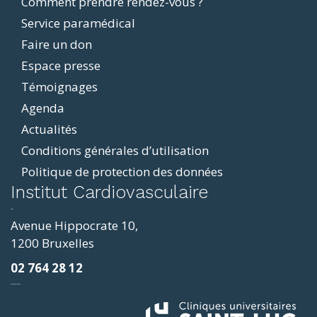
Comment prendre rendez-vous ?
Service paramédical
Faire un don
Espace presse
Témoignages
Agenda
Actualités
Conditions générales d’utilisation
Politique de protection des données
ddit
Institut Cardiovasculaire
resizer
p4
Avenue Hippocrate 10,
roscope
1200 Bruxelles
ve
02 764 28 12
sy
фильмы и сериалы
loring
ges