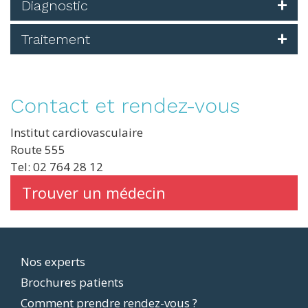
Diagnostic
Traitement
Contact et rendez-vous
Institut cardiovasculaire
Route 555
Tel: 02 764 28 12
Trouver un médecin
Footer
Nos experts
Brochures patients
menu
Comment prendre rendez-vous ?