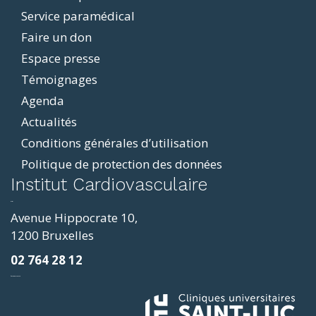
Service paramédical
Faire un don
Espace presse
Témoignages
Agenda
Actualités
Conditions générales d’utilisation
Politique de protection des données
ddit
Institut Cardiovasculaire
resizer
p4
Avenue Hippocrate 10,
roscope
1200 Bruxelles
ve
02 764 28 12
sy
фильмы и сериалы
loring
ges