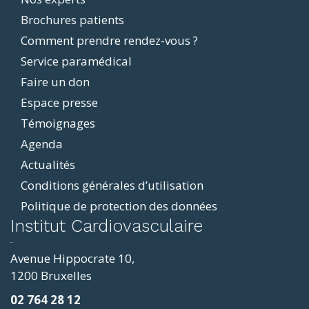
Footer
Brochures patients
menu
Comment prendre rendez-vous ?
Service paramédical
Faire un don
Espace presse
Témoignages
Agenda
Actualités
Conditions générales d’utilisation
Politique de protection des données
ddit
Institut Cardiovasculaire
resizer
p4
Avenue Hippocrate 10,
roscope
1200 Bruxelles
ve
02 764 28 12
sy