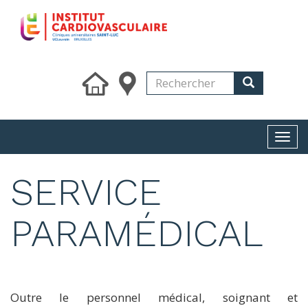
Skip
to
main
content
Search
Rechercher
Rechercher
Togg
navi
SERVICE
PARAMÉDICAL
Outre le personnel médical, soignant et