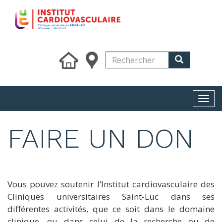
Skip
to
main
content
Search
Rechercher
Rechercher
Togg
navi
FAIRE UN DON
Vous pouvez soutenir l’Institut cardiovasculaire des
Cliniques universitaires Saint-Luc dans ses
différentes activités, que ce soit dans le domaine
clinique, ou dans celui de la recherche ou de