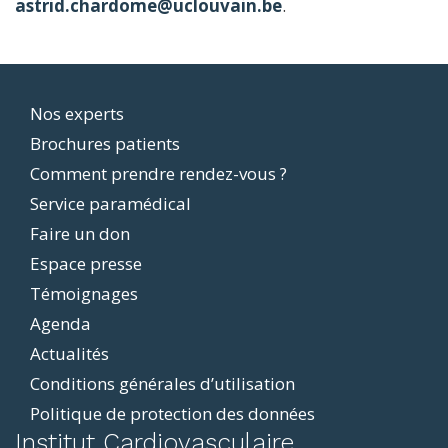
astrid.chardome@uclouvain.be
.
Footer
Nos experts
Brochures patients
menu
Comment prendre rendez-vous ?
Service paramédical
Faire un don
Espace presse
Témoignages
Agenda
Actualités
Conditions générales d’utilisation
Politique de protection des données
ddit
Institut Cardiovasculaire