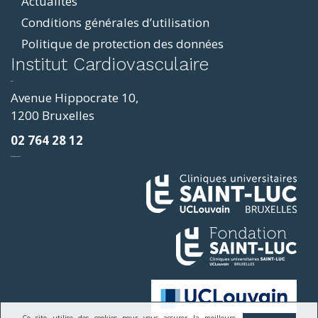
Actualités
Conditions générales d’utilisation
Politique de protection des données
ddit
Institut Cardiovasculaire
resizer
p4
Avenue Hippocrate 10,
roscope
1200 Bruxelles
ve
02 764 28 12
sy
фильмы и сериалы
loring
ges